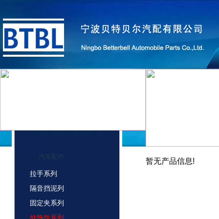
汽车配件
暂无产品信息!
拉手系列
隔音挡泥列
固定夹系列
外饰件系列